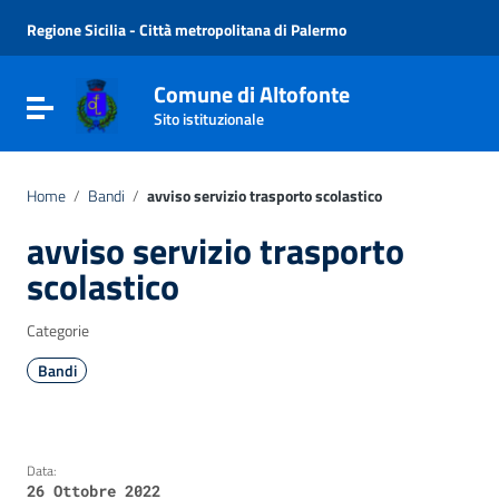
Vai ai contenuti
Vai al menu di navigazione
Regione Sicilia - Città metropolitana di Palermo
Vai al footer
Comune di Altofonte
Attiva / disattiva la navigazione
Sito istituzionale
Home
/
Bandi
/
avviso servizio trasporto scolastico
avviso servizio trasporto
scolastico
Categorie
Bandi
Data:
26 Ottobre 2022