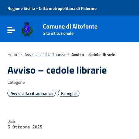
Vai ai contenuti
Vai al menu di navigazione
Regione Sicilia - Città metropolitana di Palermo
Vai al footer
Comune di Altofonte
Attiva / disattiva la navigazione
Sito istituzionale
Home
/
Avvisi alla cittadinanza
/
Avviso – cedole librarie
Avviso – cedole librarie
Categorie
Avvisi alla cittadinanza
Famiglia
Data:
5 Ottobre 2025