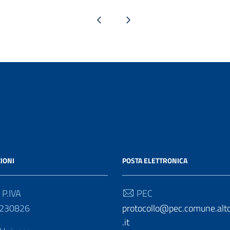
Pagina precedente
Pagina successiva
IONI
POSTA ELETTRONICA
 P.IVA
PEC
9230826
protocollo@pec.comune.alt
.it