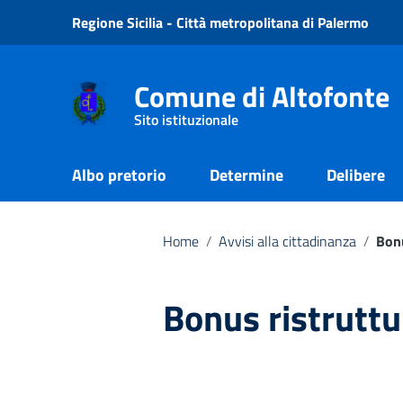
Vai ai contenuti
Regione Sicilia - Città metropolitana di Palermo
Vai al menu di navigazione
Vai al footer
Comune di Altofonte
Sito istituzionale
Albo pretorio
Determine
Delibere
Home
/
Avvisi alla cittadinanza
/
Bonu
Bonus ristruttu