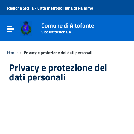
Vai ai contenuti
Vai al menu di navigazione
Regione Sicilia - Città metropolitana di Palermo
Vai al footer
Comune di Altofonte
Attiva / disattiva la navigazione
Sito istituzionale
Home
/
Privacy e protezione dei dati personali
Privacy e protezione dei
dati personali